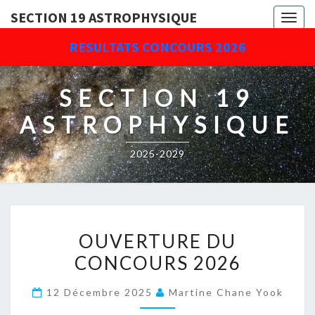
SECTION 19 ASTROPHYSIQUE
Togg
navig
RESULTATS CONCOURS 2026
SECTION 19
ASTROPHYSIQUE
2025-2029
OUVERTURE
OUVERTURE DU
DU
CONCOURS 2026
CONCOURS
2026
12 Décembre 2025
Martine Chane Yook